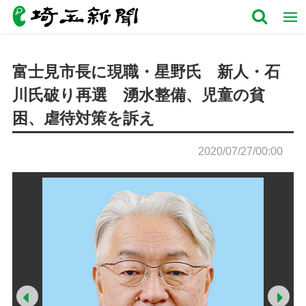
富士見市長に現職・星野氏 新人・石
川氏破り再選 湧水整備、児童の貧
困、虐待対策を訴え
2020/07/27/00:00
Prev
Ne