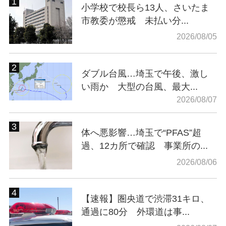
小学校で校長ら13人、さいたま
市教委が懲戒 未払い分...
2026/08/05
ダブル台風…埼玉で午後、激し
い雨か 大型の台風、最大...
2026/08/07
体へ悪影響…埼玉で“PFAS”超
過、12カ所で確認 事業所の...
2026/08/06
【速報】圏央道で渋滞31キロ、
通過に80分 外環道は事...