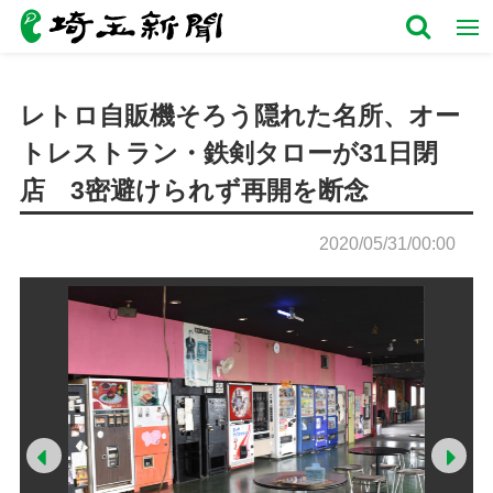
レトロ自販機そろう隠れた名所、オー
トレストラン・鉄剣タローが31日閉
店 3密避けられず再開を断念
2020/05/31/00:00
Prev
Ne