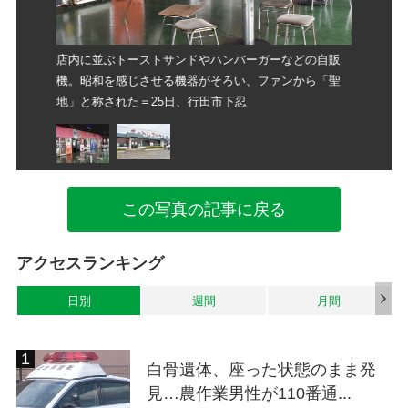
ン「鉄剣タ
32年間
店内に並ぶトーストサンドやハンバーガーなどの自販
ロー」＝2
機。昭和を感じさせる機器がそろい、ファンから「聖
地」と称された＝25日、行田市下忍
この写真の記事に戻る
アクセスランキング
日別
週間
月間
白骨遺体、座った状態のまま発
見…農作業男性が110番通...