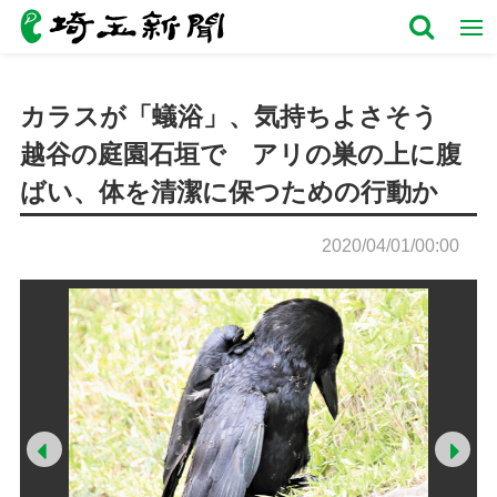
カラスが「蟻浴」、気持ちよさそう
越谷の庭園石垣で アリの巣の上に腹
ばい、体を清潔に保つための行動か
2020/04/01/00:00
Prev
Ne