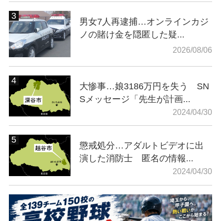
男女7人再逮捕…オンラインカジ
ノの賭け金を隠匿した疑...
2026/08/06
大惨事…娘3186万円を失う SN
Sメッセージ「先生が計画...
2024/04/30
懲戒処分…アダルトビデオに出
演した消防士 匿名の情報...
2024/04/30