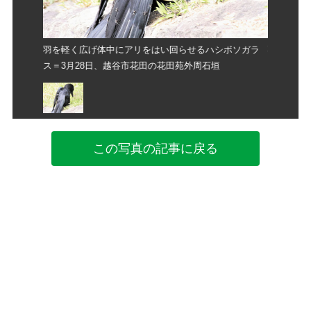
ボソガラ
羽を軽く広げ体中にアリをはい回らせるハシボソガラ
羽を軽く
ス＝3月28日、越谷市花田の花田苑外周石垣
ス＝3月2
この写真の記事に戻る