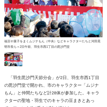
晃
福豆や菓子をまくムジナもん（中央）などキャラクターたちと河田晃
福
明市長ら＝2日午前、羽生市西1丁目の毘沙門堂
明
「羽生毘沙門天節分会」が2日、羽生市西1丁目
の毘沙門堂で開かれ、市のキャラクター「ムジナ
もん」と仲間たちなど計28体が参加した。キャラ
クターの聖地・羽生でのキャラの豆まきとあっ