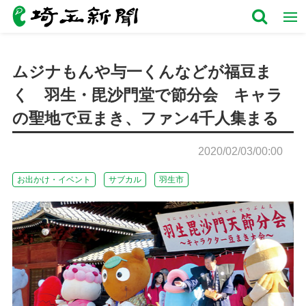
ムジナもんや与一くんなどが福豆ま
く 羽生・毘沙門堂で節分会 キャラ
の聖地で豆まき、ファン4千人集まる
2020/02/03/00:00
お出かけ・イベント
サブカル
羽生市