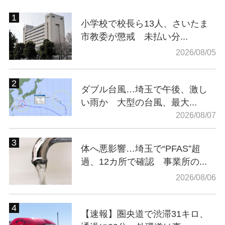
小学校で校長ら13人、さいたま
市教委が懲戒 未払い分...
2026/08/05
ダブル台風…埼玉で午後、激し
い雨か 大型の台風、最大...
2026/08/07
体へ悪影響…埼玉で“PFAS”超
過、12カ所で確認 事業所の...
2026/08/06
【速報】圏央道で渋滞31キロ、