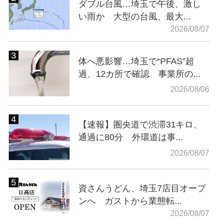
ダブル台風…埼玉で午後、激し
い雨か 大型の台風、最大...
2026/08/07
体へ悪影響…埼玉で“PFAS”超
過、12カ所で確認 事業所の...
2026/08/06
【速報】圏央道で渋滞31キロ、
通過に80分 外環道は事...
2026/08/07
資さんうどん、埼玉7店目オープ
ンへ ガストから業態転...
2026/08/07