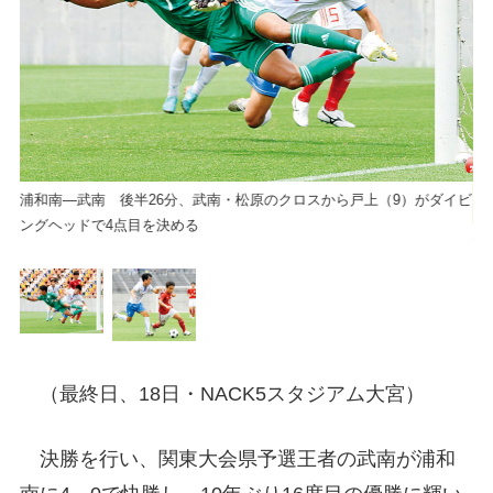
浦和南―武南 後半26分、武南・松原のクロスから戸上（9）がダイビ
ングヘッドで4点目を決める
前
（最終日、18日・NACK5スタジアム大宮）
決勝を行い、関東大会県予選王者の武南が浦和