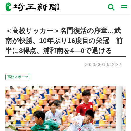
＜高校サッカー＞名門復活の序章…武
南が快勝、10年ぶり16度目の栄冠 前
半に3得点、浦和南を4―0で退ける
2023/06/19/12:32
高校スポーツ