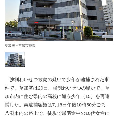
草加署＝草加市花栗
草
強制わいせつ致傷の疑いで少年が逮捕された事
件で、草加署は20日、強制わいせつの疑いで、草
加市内に住む県内の高校に通う少年（15）を再逮
捕した。再逮捕容疑は7月8日午後10時50分ごろ、
八潮市内の路上で、徒歩で帰宅途中の10代女性に