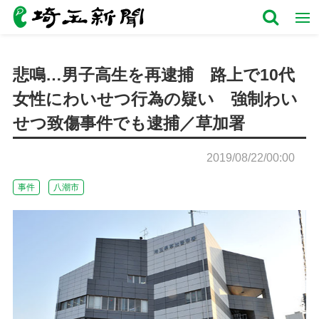
悲鳴…男子高生を再逮捕 路上で10代
女性にわいせつ行為の疑い 強制わい
せつ致傷事件でも逮捕／草加署
2019/08/22/00:00
事件
八潮市