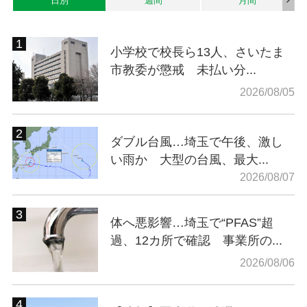
日別
週間
月間
小学校で校長ら13人、さいたま
市教委が懲戒 未払い分...
2026/08/05
ダブル台風…埼玉で午後、激し
い雨か 大型の台風、最大...
2026/08/07
体へ悪影響…埼玉で“PFAS”超
過、12カ所で確認 事業所の...
2026/08/06