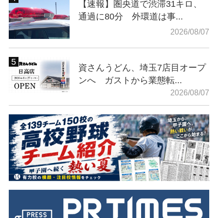
【速報】圏央道で渋滞31キロ、
通過に80分 外環道は事...
2026/08/07
資さんうどん、埼玉7店目オープ
ンへ ガストから業態転...
2026/08/07