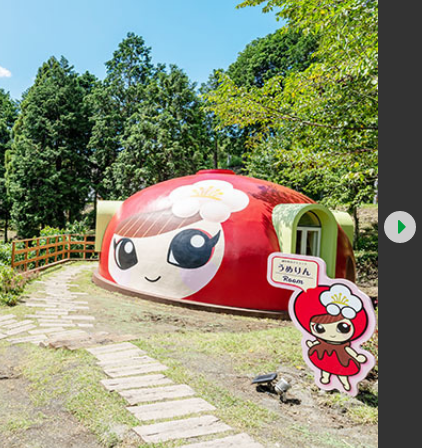
Nex
うめりんro