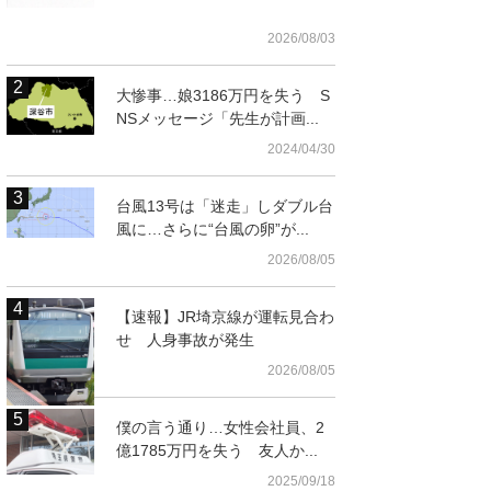
2026/08/03
大惨事…娘3186万円を失う S
NSメッセージ「先生が計画...
2024/04/30
台風13号は「迷走」しダブル台
風に…さらに“台風の卵”が...
t
2026/08/05
【速報】JR埼京線が運転見合わ
せ 人身事故が発生
2026/08/05
僕の言う通り…女性会社員、2
億1785万円を失う 友人か...
omの室内
2025/09/18