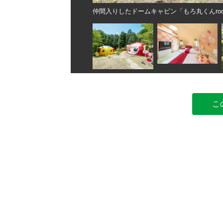
仲間入りしたドームキャビン「もろ丸くんroo
こ