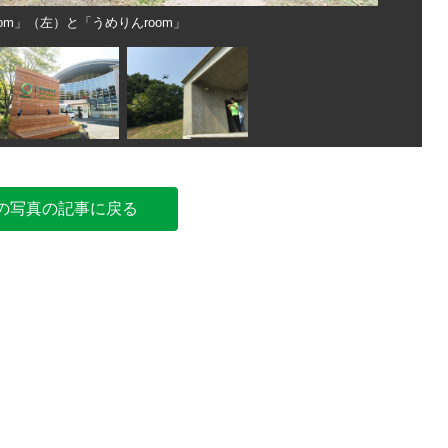
m」（左）と「うめりんroom」
の写真の記事に戻る