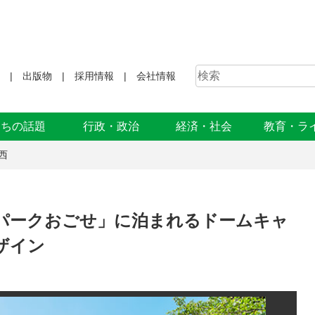
出版物
採用情報
会社情報
まちの話題
行政・政治
経済・社会
教育・ラ
西
パークおごせ」に泊まれるドームキャ
ザイン