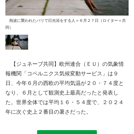
共
熱波に襲われたパリで日光浴をする人＝６月２７日（ロイター＝共
熱
同）
同
【ジュネーブ共同】欧州連合（ＥＵ）の気象情
報機関「コペルニクス気候変動サービス」は９
日、今年６月の西欧の平均気温が２０・７４度と
なり、６月として観測史上最高だったと発表し
た。世界全体では平均１６・５４度で、２０２４
年に次ぐ史上２番目の暑さだった。