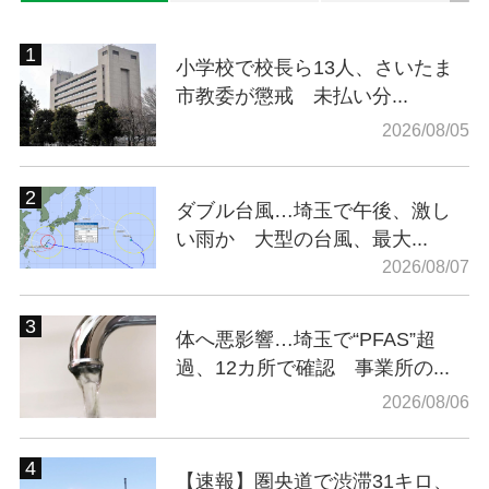
小学校で校長ら13人、さいたま
市教委が懲戒 未払い分...
2026/08/05
ダブル台風…埼玉で午後、激し
い雨か 大型の台風、最大...
2026/08/07
体へ悪影響…埼玉で“PFAS”超
過、12カ所で確認 事業所の...
2026/08/06
【速報】圏央道で渋滞31キロ、