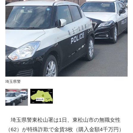
東
埼玉県警
埼玉県警東松山署は1日、東松山市の無職女性
（62）が特殊詐欺で金貨3枚（購入金額4千万円）