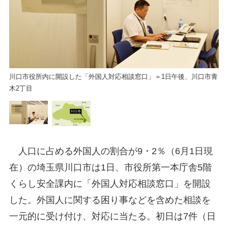
川口市役所内に開設した「外国人対応相談窓口」＝1日午後、川口市青
川
木2丁目
人口に占める外国人の割合が9・2％（6月1日現
在）の埼玉県川口市は1日、市役所第一本庁舎5階
くらし安全課内に「外国人対応相談窓口」を開設
した。外国人に関する困り事などを含めた相談を
一元的に受け付け、対応に当たる。初日は7件（日