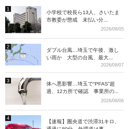
小学校で校長ら13人、さいたま
市教委が懲戒 未払い分...
2026/08/05
ダブル台風…埼玉で午後、激し
い雨か 大型の台風、最大...
2026/08/07
体へ悪影響…埼玉で“PFAS”超
過、12カ所で確認 事業所の...
2026/08/06
【速報】圏央道で渋滞31キロ、