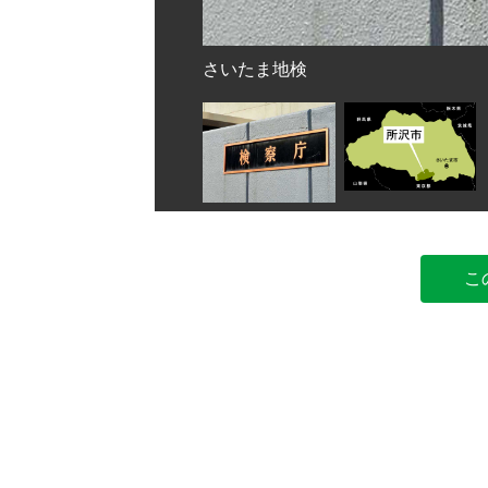
さいたま地検
こ