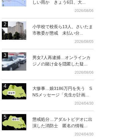
しい雨か きょう6日、大...
2026/08/06
小学校で校長ら13人、さいたま
市教委が懲戒 未払い分...
2026/08/05
男女7人再逮捕…オンラインカ
ジノの賭け金を隠匿した疑...
2026/08/06
t
大惨事…娘3186万円を失う S
NSメッセージ「先生が計画...
2024/04/30
懲戒処分…アダルトビデオに出
演した消防士 匿名の情報...
2024/04/30