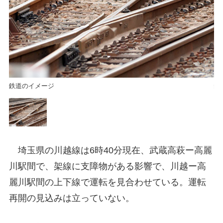
鉄道のイメージ
鉄
埼玉県の川越線は6時40分現在、武蔵高萩ー高麗
川駅間で、架線に支障物がある影響で、川越ー高
麗川駅間の上下線で運転を見合わせている。運転
再開の見込みは立っていない。