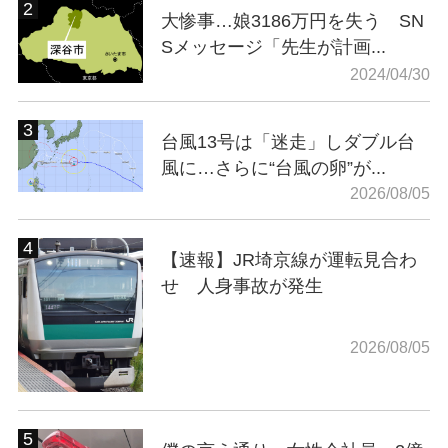
大惨事…娘3186万円を失う SN
Sメッセージ「先生が計画...
2024/04/30
台風13号は「迷走」しダブル台
風に…さらに“台風の卵”が...
2026/08/05
【速報】JR埼京線が運転見合わ
せ 人身事故が発生
2026/08/05