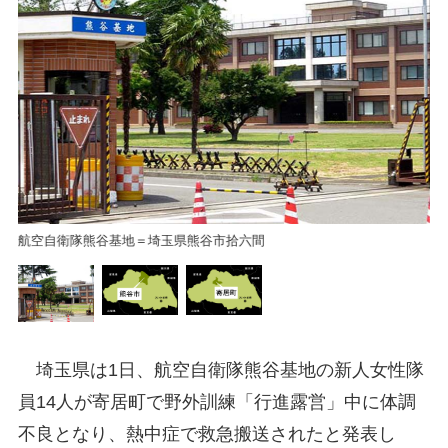
熊
航空自衛隊熊谷基地＝埼玉県熊谷市拾六間
埼玉県は1日、航空自衛隊熊谷基地の新人女性隊
員14人が寄居町で野外訓練「行進露営」中に体調
不良となり、熱中症で救急搬送されたと発表し