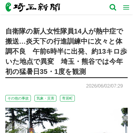
自衛隊の新人女性隊員14人が熱中症で
搬送…炎天下の行進訓練中に次々と体
調不良 午前6時半に出発、約13キロ歩
いた地点で異変 埼玉・熊谷では今年
初の猛暑日35・1度を観測
2026/06/02/07:29
その他の事故
気象・災害
寄居町