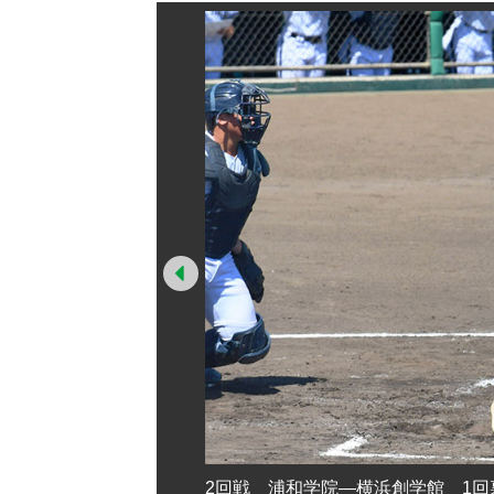
Prev
が中前に先制の適時打を放
2回戦 浦和学院―横浜創学館 1