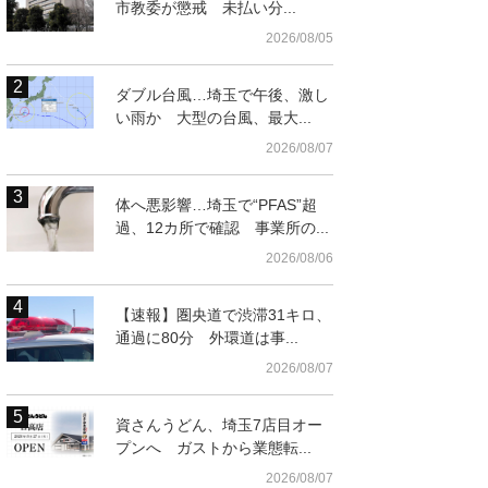
市教委が懲戒 未払い分...
2026/08/05
ダブル台風…埼玉で午後、激し
い雨か 大型の台風、最大...
2026/08/07
体へ悪影響…埼玉で“PFAS”超
過、12カ所で確認 事業所の...
2026/08/06
t
【速報】圏央道で渋滞31キロ、
通過に80分 外環道は事...
2026/08/07
資さんうどん、埼玉7店目オー
プンへ ガストから業態転...
2026/08/07
浦和学院―横浜創学館 1回裏浦和学院1死二塁、鈴木が中前に