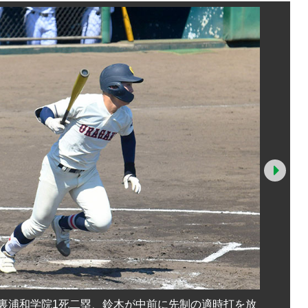
Nex
回裏浦和学院1死二塁、鈴木が中前に先制の適時打を放
2回戦 