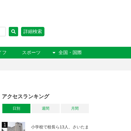
詳細検索
イフ
スポーツ
全国・国際
アクセスランキング
日別
週間
月間
小学校で校長ら13人、さいたま