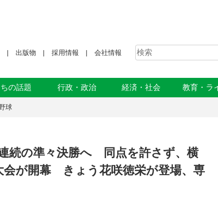
出版物
採用情報
会社情報
まちの話題
行政・政治
経済・社会
教育・ラ
野球
年連続の準々決勝へ 同点を許さず、横
大会が開幕 きょう花咲徳栄が登場、専