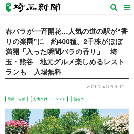
春バラが一斉開花…人気の道の駅が“香
りの楽園”に 約400種、2千株がほぼ
満開「入った瞬間バラの香り」 埼
玉・熊谷 地元グルメ楽しめるレスト
ランも 入場無料
2026/05/13/09:34
季節・自然
お出かけ・イベント
熊谷市