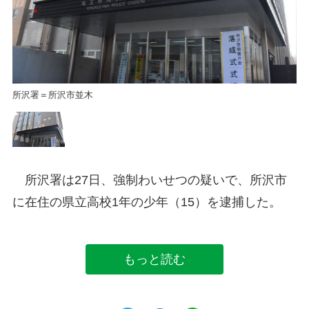
所沢署＝所沢市並木
所
所沢署は27日、強制わいせつの疑いで、所沢市
に在住の県立高校1年の少年（15）を逮捕した。
もっと読む