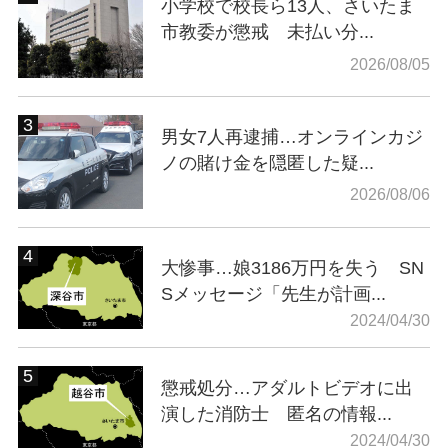
小学校で校長ら13人、さいたま
市教委が懲戒 未払い分...
2026/08/05
男女7人再逮捕…オンラインカジ
ノの賭け金を隠匿した疑...
2026/08/06
大惨事…娘3186万円を失う SN
Sメッセージ「先生が計画...
2024/04/30
懲戒処分…アダルトビデオに出
演した消防士 匿名の情報...
2024/04/30