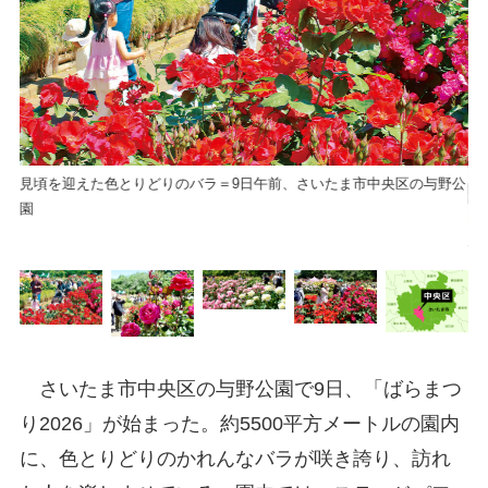
見頃を迎えた色とりどりのバラ＝9日午前、さいたま市中央区の与野公
園
与
さいたま市中央区の与野公園で9日、「ばらまつ
り2026」が始まった。約5500平方メートルの園内
に、色とりどりのかれんなバラが咲き誇り、訪れ