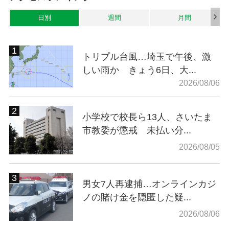
日別
週間
月間
トリプル台風…埼玉で午後、激
しい雨か きょう6日、大...
2026/08/06
小学校で校長ら13人、さいたま
市教委が懲戒 未払い分...
2026/08/05
男女7人再逮捕…オンラインカジ
ノの賭け金を隠匿した疑...
2026/08/06