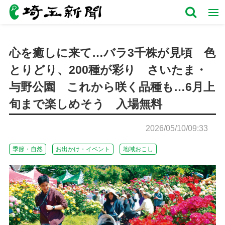
心を癒しに来て…バラ3千株が見頃 色
とりどり、200種が彩り さいたま・
与野公園 これから咲く品種も…6月上
旬まで楽しめそう 入場無料
2026/05/10/09:33
季節・自然
お出かけ・イベント
地域おこし