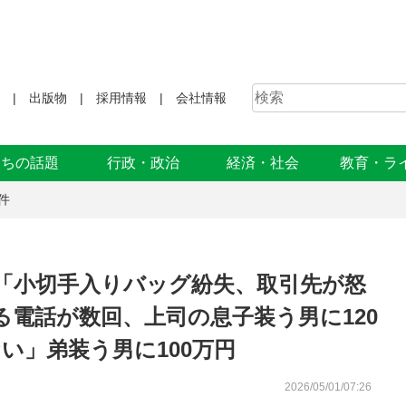
出版物
採用情報
会社情報
まちの話題
行政・政治
経済・社会
教育・ラ
件
 「小切手入りバッグ紛失、取引先が怒
電話が数回、上司の息子装う男に120
い」弟装う男に100万円
2026/05/01/07:26