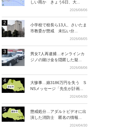
しい雨か きょう6日、大...
2026/08/06
小学校で校長ら13人、さいたま
市教委が懲戒 未払い分...
2026/08/05
男女7人再逮捕…オンラインカ
ジノの賭け金を隠匿した疑...
2026/08/06
大惨事…娘3186万円を失う S
NSメッセージ「先生が計画...
2024/04/30
懲戒処分…アダルトビデオに出
演した消防士 匿名の情報...
2024/04/30