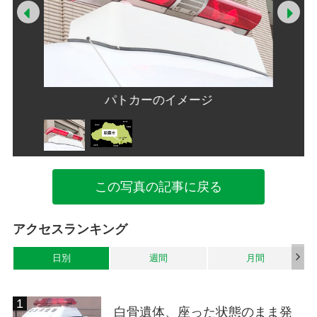
Prev
Ne
パトカーのイメージ
この写真の記事に戻る
アクセスランキング
日別
週間
月間
白骨遺体、座った状態のまま発