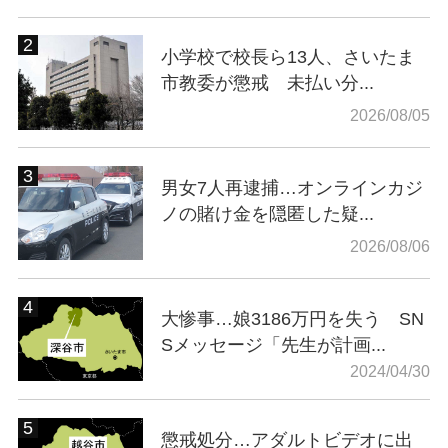
小学校で校長ら13人、さいたま
市教委が懲戒 未払い分...
2026/08/05
男女7人再逮捕…オンラインカジ
ノの賭け金を隠匿した疑...
2026/08/06
大惨事…娘3186万円を失う SN
Sメッセージ「先生が計画...
2024/04/30
懲戒処分…アダルトビデオに出