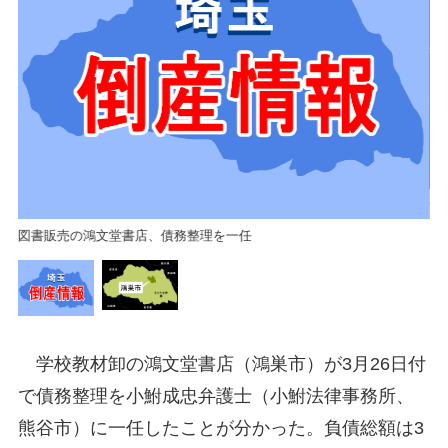
鴻
図書販売の鴻文堂書店、債務整理を一任
学校教材卸の鴻文堂書店（鴻巣市）が3月26日付
で債務整理を小鮒成忠弁護士（小鮒法律事務所、
熊谷市）に一任したことが分かった。負債総額は3