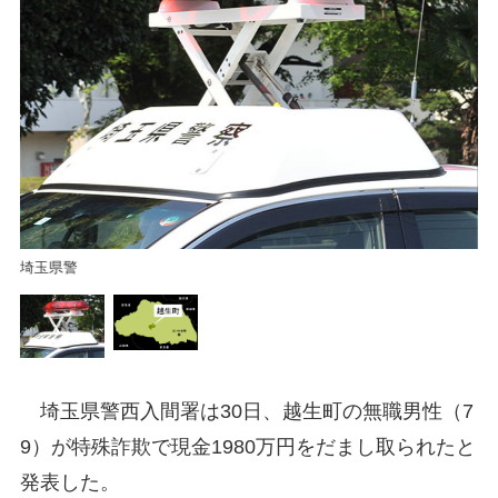
越
埼玉県警
埼玉県警西入間署は30日、越生町の無職男性（7
9）が特殊詐欺で現金1980万円をだまし取られたと
発表した。