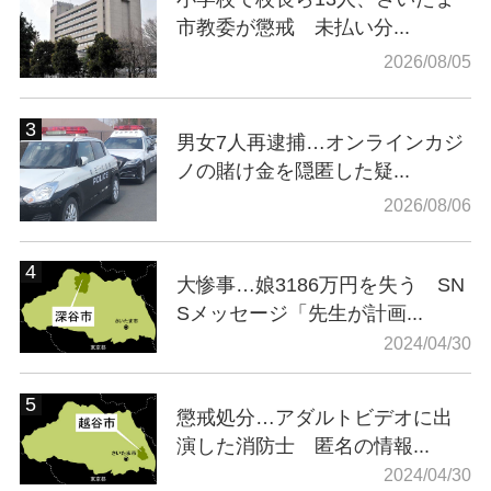
市教委が懲戒 未払い分...
2026/08/05
男女7人再逮捕…オンラインカジ
ノの賭け金を隠匿した疑...
2026/08/06
大惨事…娘3186万円を失う SN
Sメッセージ「先生が計画...
2024/04/30
懲戒処分…アダルトビデオに出
演した消防士 匿名の情報...
2024/04/30