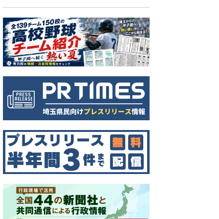
結した県警の石井堅次生活安全部長（右）と県獣医師会の中村
の県警本部