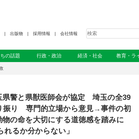
出版物
採用情報
会社情報
まちの話題
行政・政治
経済・社会
教育・ラ
政
県警と県獣医師会が協定 埼玉の全39
り振り 専門的立場から意見→事件の初
動物の命を大切にする道徳感を踏みに
られるか分からない」