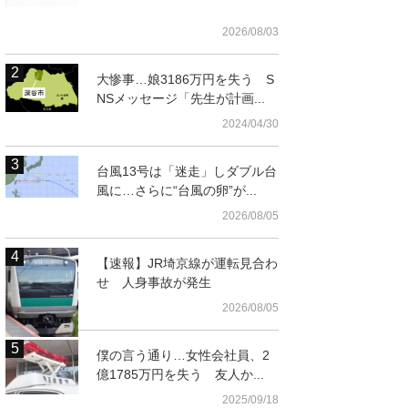
2026/08/03
大惨事…娘3186万円を失う S
NSメッセージ「先生が計画...
2024/04/30
台風13号は「迷走」しダブル台
風に…さらに“台風の卵”が...
2026/08/05
【速報】JR埼京線が運転見合わ
せ 人身事故が発生
2026/08/05
t
僕の言う通り…女性会社員、2
億1785万円を失う 友人か...
2025/09/18