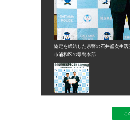
会の中村滋会長＝さいたま
協定を締結した県警の石井堅次生活
市浦和区の県警本部
こ