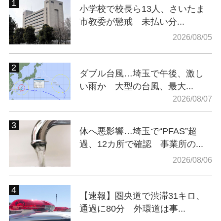
小学校で校長ら13人、さいたま
市教委が懲戒 未払い分...
2026/08/05
ダブル台風…埼玉で午後、激し
い雨か 大型の台風、最大...
2026/08/07
体へ悪影響…埼玉で“PFAS”超
過、12カ所で確認 事業所の...
2026/08/06
【速報】圏央道で渋滞31キロ、
通過に80分 外環道は事...