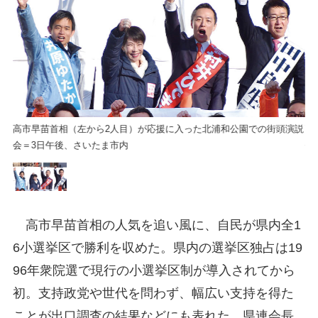
演説
高市早苗首相（左から2人目）が応援に入った北浦和公園での街頭演説
高
会＝3日午後、さいたま市内
会
高市早苗首相の人気を追い風に、自民が県内全1
6小選挙区で勝利を収めた。県内の選挙区独占は19
96年衆院選で現行の小選挙区制が導入されてから
初。支持政党や世代を問わず、幅広い支持を得た
ことが出口調査の結果などにも表れた。県連会長