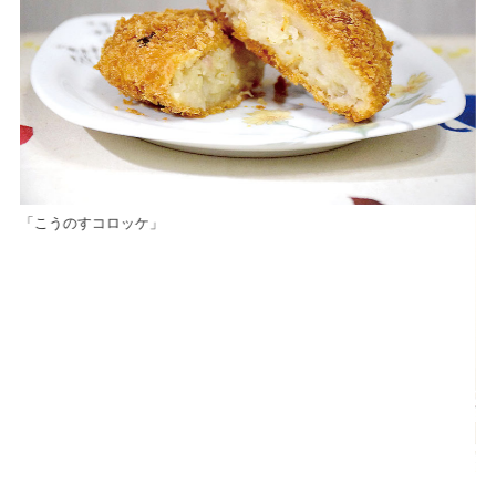
「こうのすコロッケ」
市本
こ