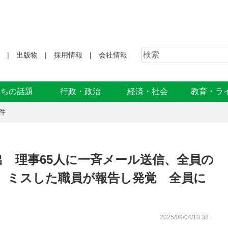
出版物
採用情報
会社情報
まちの話題
行政・政治
経済・社会
教育・ラ
件
出 理事65人に一斉メール送信、全員の
 ミスした職員が報告し発覚 全員に
2025/09/04/13:38