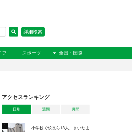
詳細検索
イフ
スポーツ
全国・国際
アクセスランキング
日別
週間
月間
小学校で校長ら13人、さいたま