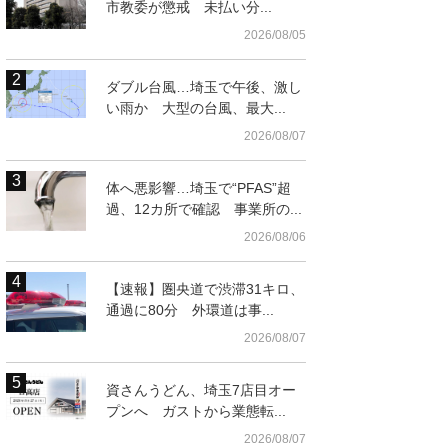
市教委が懲戒 未払い分...
2026/08/05
ダブル台風…埼玉で午後、激し
い雨か 大型の台風、最大...
2026/08/07
体へ悪影響…埼玉で“PFAS”超
過、12カ所で確認 事業所の...
2026/08/06
【速報】圏央道で渋滞31キロ、
通過に80分 外環道は事...
2026/08/07
資さんうどん、埼玉7店目オー
プンへ ガストから業態転...
2026/08/07