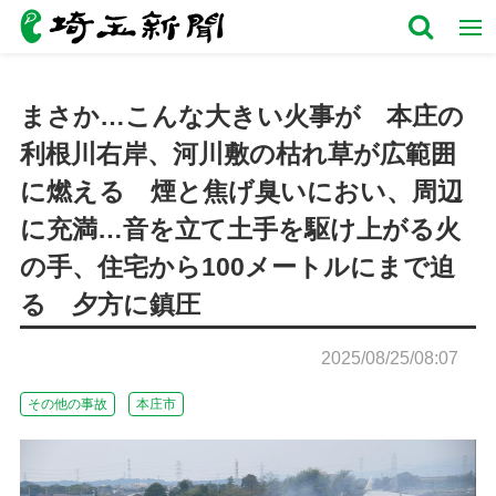
まさか…こんな大きい火事が 本庄の
利根川右岸、河川敷の枯れ草が広範囲
に燃える 煙と焦げ臭いにおい、周辺
に充満…音を立て土手を駆け上がる火
の手、住宅から100メートルにまで迫
る 夕方に鎮圧
2025/08/25/08:07
その他の事故
本庄市