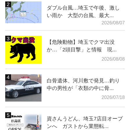
ダブル台風…埼玉で午後、激し
い雨か 大型の台風、最大...
2026/08/07
【危険動物】埼玉でクマ出没
か…「2頭目撃」と情報 現...
2026/08/08
白骨遺体、河川敷で発見…釣り
中の男性が「衣類の中に骨...
2026/07/18
資さんうどん、埼玉7店目オープ
ンへ ガストから業態転...