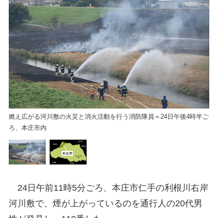
燃え広がる河川敷の火災と消火活動を行う消防隊員＝24日午後4時半ご
本
ろ、本庄市内
24日午前11時5分ごろ、本庄市仁手の利根川右岸
河川敷で、煙が上がっているのを通行人の20代男