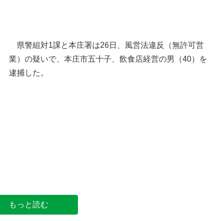
県警組対1課と本庄署は26日、風営法違反（無許可営
業）の疑いで、本庄市五十子、飲食店経営の男（40）を
逮捕した。
無許可接待の疑い、飲食店経営者を逮捕
もっと読む