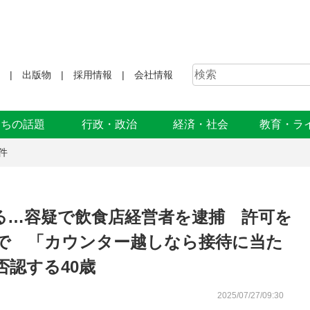
出版物
採用情報
会社情報
まちの話題
行政・政治
経済・社会
教育・ラ
件
る…容疑で飲食店経営者を逮捕 許可を
で 「カウンター越しなら接待に当た
認する40歳
2025/07/27/09:30