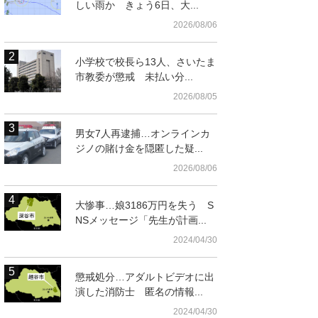
しい雨か きょう6日、大...
2026/08/06
小学校で校長ら13人、さいたま
市教委が懲戒 未払い分...
2026/08/05
男女7人再逮捕…オンラインカ
ジノの賭け金を隠匿した疑...
2026/08/06
大惨事…娘3186万円を失う S
NSメッセージ「先生が計画...
2024/04/30
懲戒処分…アダルトビデオに出
演した消防士 匿名の情報...
2024/04/30