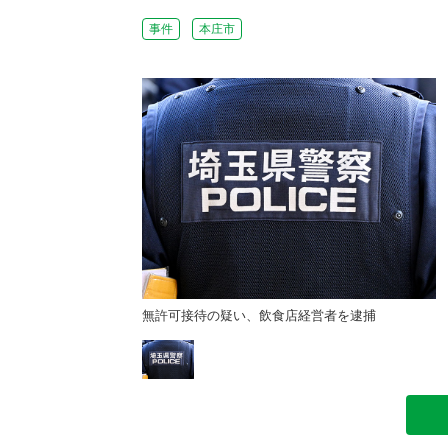
事件
本庄市
店経営者を逮捕
無許可接待の疑い、飲食店経営者を逮捕