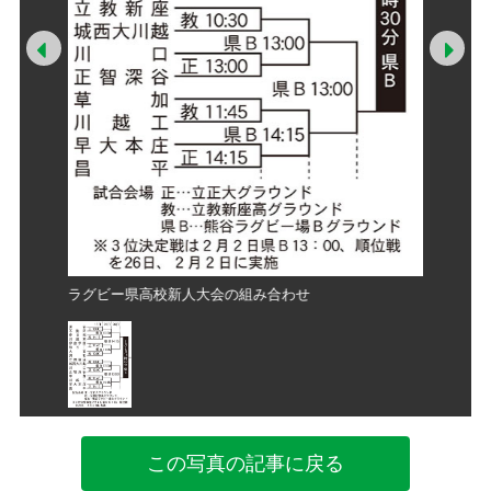
Prev
Ne
ラグビー県高校新人大会の組み合わせ
ラグビー
この写真の記事に戻る