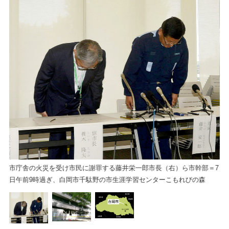
火
市庁舎の火災を受け市民に謝罪する藤井栄一郎市長（右）ら市幹部＝7
日午前9時過ぎ、白岡市千駄野の市生涯学習センターこもれびの森