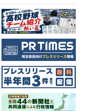
調査の動作確認を行う児童＝6月15日、埼玉県朝霞市立朝霞第七小学校