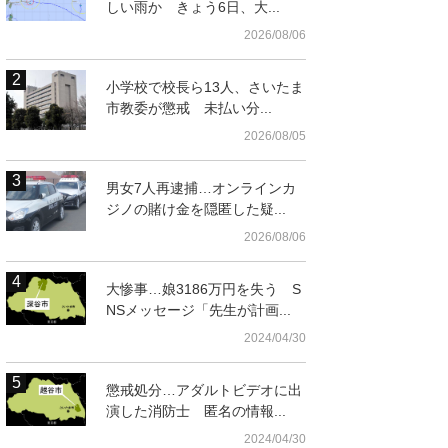
しい雨か きょう6日、大...
2026/08/06
小学校で校長ら13人、さいたま
市教委が懲戒 未払い分...
2026/08/05
男女7人再逮捕…オンラインカ
ジノの賭け金を隠匿した疑...
t
2026/08/06
大惨事…娘3186万円を失う S
NSメッセージ「先生が計画...
2024/04/30
懲戒処分…アダルトビデオに出
演した消防士 匿名の情報...
2024/04/30