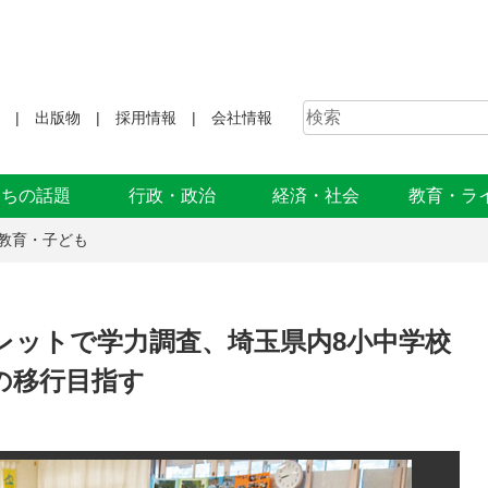
出版物
採用情報
会社情報
まちの話題
行政・政治
経済・社会
教育・ラ
教育・子ども
レットで学力調査、埼玉県内8小中学校
の移行目指す