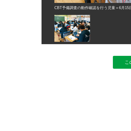
校
CBT予備調査の動作確認を行う児童＝6月1
こ