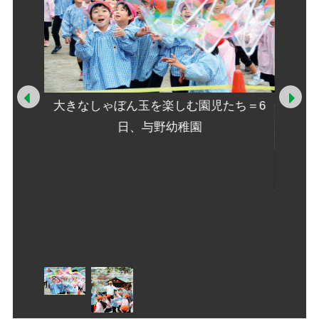
Prev
Ne
大きなしゃぼん玉を楽しむ園児たち＝6
日、与野幼稚園
と作り出
自作の
与野幼稚
す、し