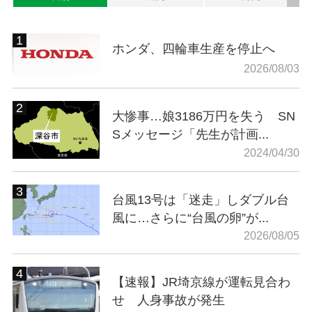
ホンダ、四輪車生産を停止へ
2026/08/03
大惨事…娘3186万円を失う SN
Sメッセージ「先生が計画...
2024/04/30
台風13号は「迷走」しダブル台
風に…さらに“台風の卵”が...
2026/08/05
【速報】JR埼京線が運転見合わ
せ 人身事故が発生