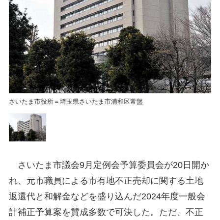
さいたま市役所＝埼玉県さいたま市浦和区常盤
さ
さいたま市議会9月定例会予算委員会が20日開か
れ、元市職員による市有地不正売却に関する土地
返還代と和解金などを盛り込んだ2024年度一般会
計補正予算案を賛成多数で可決した。ただ、不正