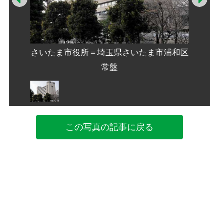
市浦和区
さいたま市役所＝埼玉県さいたま市浦和区
さいた
常盤
この写真の記事に戻る