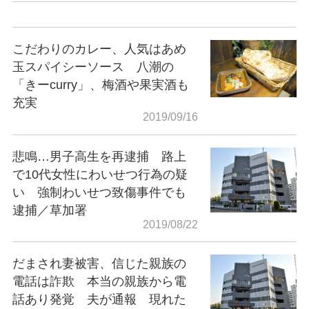
こだわりのカレー、人気はあめ
玉スパイシーソース 八潮の
「きーcurry」、梅酒や果実酒も
充実
2019/09/16
悲鳴…男子高生を再逮捕 路上
で10代女性にわいせつ行為の疑
い 強制わいせつ致傷事件でも
逮捕／草加署
2019/08/22
だまされ妻被害、信じた親族の
電話は詐欺 本当の親族から電
話あり発覚 夫が通報 現れた