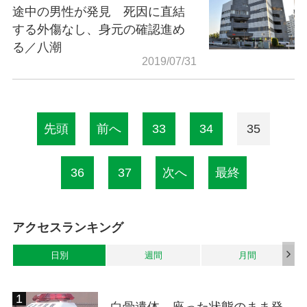
途中の男性が発見 死因に直結
する外傷なし、身元の確認進め
る／八潮
2019/07/31
先頭
前へ
33
34
35
36
37
次へ
最終
アクセスランキング
日別
週間
月間