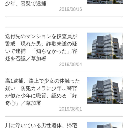
少年、容疑で逮捕
2019/08/16
送付先のマンションを捜査員が
警戒 現れた男、詐欺未遂の疑
いで逮捕 「知らなかった」容
疑を否認／草加署
2019/08/04
高1逮捕、路上で少女の体触った
疑い 防犯カメラに少年…警官
が似た少年に職質、認める「好
奇心」／草加署
2019/08/01
川に浮いている男性遺体、帰宅