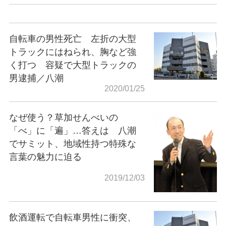
自転車の男性死亡 左折の大型
トラックにはねられ、胸など強
く打つ 容疑で大型トラックの
男逮捕／八潮
2020/01/25
なぜ使う？草加せんべいの
「べ」に「遍」…答えは 八潮
でサミット、地域性持つ特殊な
言葉の魅力に迫る
2019/12/03
飲酒運転で自転車男性に衝突、