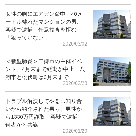
女性の胸にエアガン命中 40メ
ートル離れたマンションの男、
容疑で逮捕 任意捜査を拒む
「狙っていない」
2020/03/02
＜新型肺炎＞三郷市の主催イベ
ント、4月末まで延期か中止 八
潮市と松伏町は3月末まで
2020/02/23
トラブル解決してやる…知り合
いから紹介された男ら、男性か
ら1330万円詐取 容疑で逮捕
何者かと共謀
2020/01/29