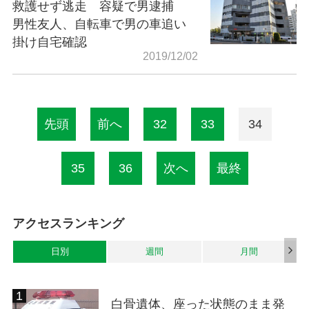
救護せず逃走 容疑で男逮捕
男性友人、自転車で男の車追い
掛け自宅確認
2019/12/02
先頭
前へ
32
33
34
35
36
次へ
最終
アクセスランキング
日別
週間
月間
白骨遺体、座った状態のまま発