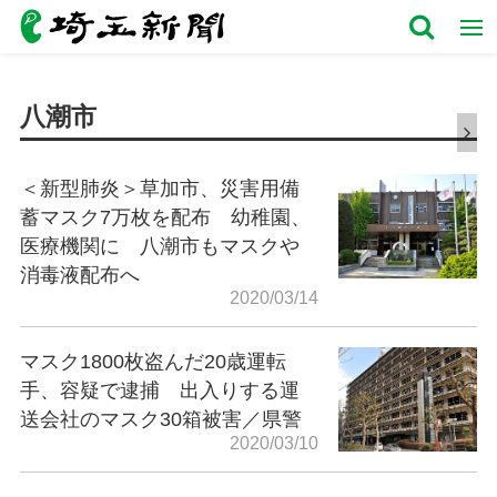
八潮市
＜新型肺炎＞草加市、災害用備
蓄マスク7万枚を配布 幼稚園、
医療機関に 八潮市もマスクや
消毒液配布へ
2020/03/14
マスク1800枚盗んだ20歳運転
手、容疑で逮捕 出入りする運
送会社のマスク30箱被害／県警
2020/03/10