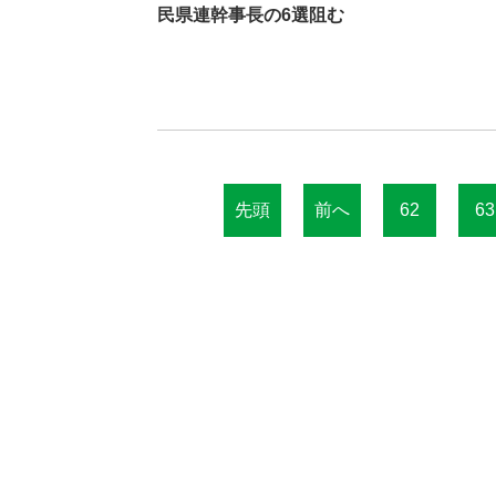
民県連幹事長の6選阻む
先頭
前へ
62
63