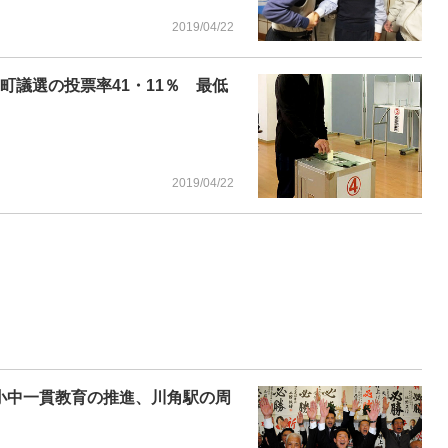
2019/04/22
町議選の投票率41・11％ 最低
2019/04/22
小中一貫教育の推進、川角駅の周