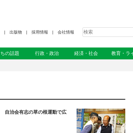
出版物
採用情報
会社情報
まちの話題
行政・政治
経済・社会
教育・ラ
辱 自治会有志の草の根運動で広