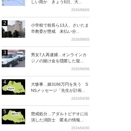
しい雨か きょう6日、大...
2026/08/06
小学校で校長ら13人、さいたま
市教委が懲戒 未払い分...
2026/08/05
男女7人再逮捕…オンラインカ
ジノの賭け金を隠匿した疑...
2026/08/06
大惨事…娘3186万円を失う S
NSメッセージ「先生が計画...
2024/04/30
懲戒処分…アダルトビデオに出
演した消防士 匿名の情報...
2024/04/30