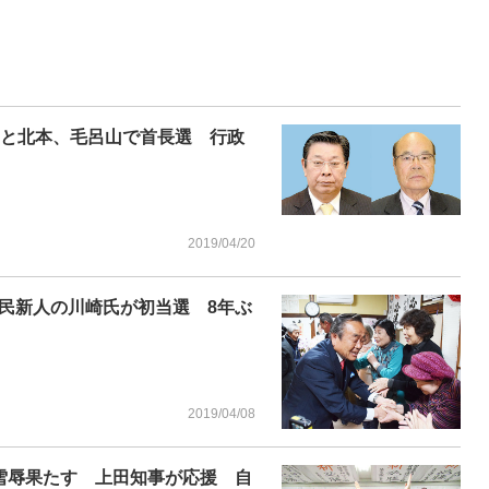
田と北本、毛呂山で首長選 行政
2019/04/20
民新人の川崎氏が初当選 8年ぶ
2019/04/08
雪辱果たす 上田知事が応援 自