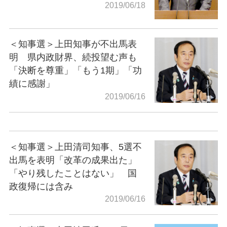
2019/06/18
＜知事選＞上田知事が不出馬表
明 県内政財界、続投望む声も
「決断を尊重」「もう1期」「功
績に感謝」
2019/06/16
＜知事選＞上田清司知事、5選不
出馬を表明「改革の成果出た」
「やり残したことはない」 国
政復帰には含み
2019/06/16