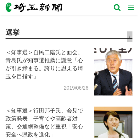
選挙
＜知事選＞自民二階氏と面会、
青島氏が知事選推薦に謝意「心
が引き締まる。誇りに思える埼
玉を目指す」
2019/06/26
＜知事選＞行田邦子氏、会見で
政策発表 子育てや高齢者対
策、交通網整備など重視「安心
安全へ県政を進化」