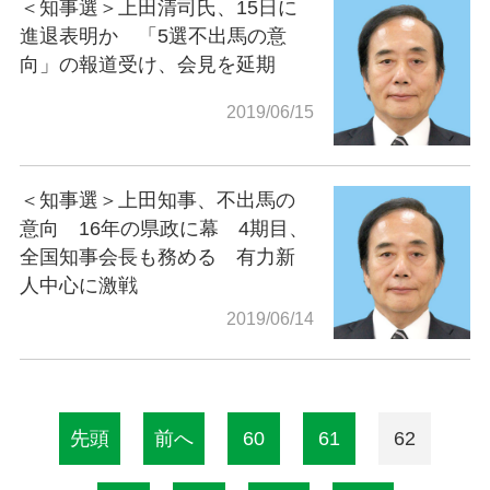
＜知事選＞上田清司氏、15日に
進退表明か 「5選不出馬の意
向」の報道受け、会見を延期
2019/06/15
＜知事選＞上田知事、不出馬の
意向 16年の県政に幕 4期目、
全国知事会長も務める 有力新
人中心に激戦
2019/06/14
先頭
前へ
60
61
62