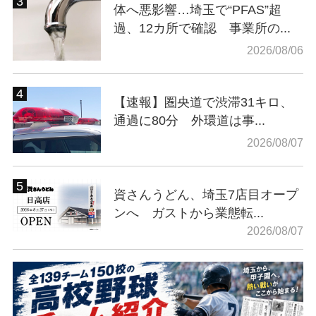
体へ悪影響…埼玉で“PFAS”超
過、12カ所で確認 事業所の...
2026/08/06
【速報】圏央道で渋滞31キロ、
通過に80分 外環道は事...
2026/08/07
資さんうどん、埼玉7店目オープ
ンへ ガストから業態転...
2026/08/07