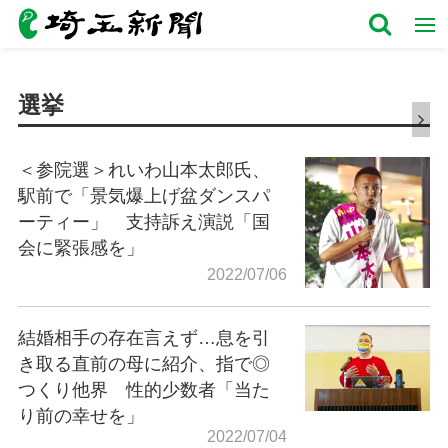
選挙
＜参院選＞れいわ山本太郎氏、
駅前で「景気爆上げ盆ダンスパ
ーティー」 支持訴え演説「国
会に緊張感を」
2022/07/06
結婚相手の存在言えず…息を引
き取る直前の母に紹介、指で◎
つくり他界 性的少数者「当た
り前の幸せを」
2022/07/04