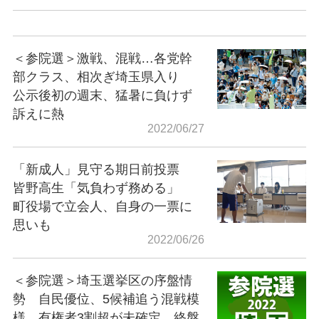
＜参院選＞激戦、混戦…各党幹
部クラス、相次ぎ埼玉県入り
公示後初の週末、猛暑に負けず
訴えに熱
2022/06/27
「新成人」見守る期日前投票
皆野高生「気負わず務める」
町役場で立会人、自身の一票に
思いも
2022/06/26
＜参院選＞埼玉選挙区の序盤情
勢 自民優位、5候補追う混戦模
様 有権者3割超が未確定、終盤