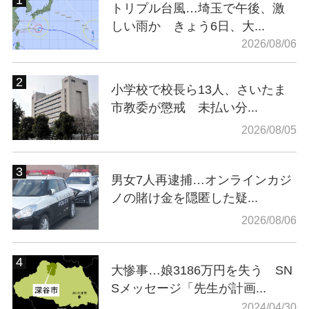
トリプル台風…埼玉で午後、激
しい雨か きょう6日、大...
2026/08/06
小学校で校長ら13人、さいたま
市教委が懲戒 未払い分...
2026/08/05
男女7人再逮捕…オンラインカジ
ノの賭け金を隠匿した疑...
2026/08/06
大惨事…娘3186万円を失う SN
Sメッセージ「先生が計画...
2024/04/30