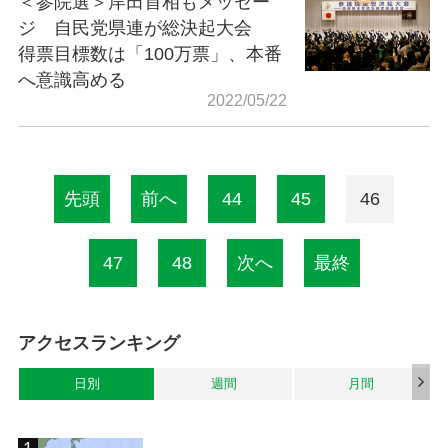
＜参院選＞岸田首相もメッセー
ジ 自民党県連が総決起大会
得票目標数は「100万票」、本番
へ意識高める
2022/05/22
先頭
前へ
44
45
46
47
48
次へ
最終
アクセスランキング
日別
週間
月間