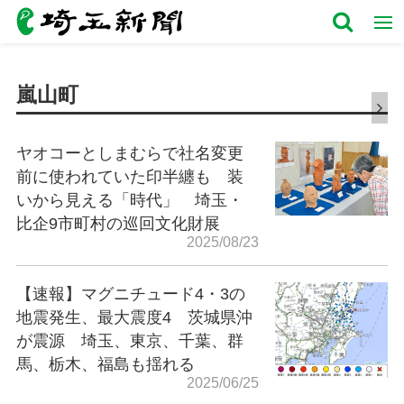
嵐山町
ヤオコーとしまむらで社名変更
前に使われていた印半纏も 装
いから見える「時代」 埼玉・
比企9市町村の巡回文化財展
2025/08/23
【速報】マグニチュード4・3の
地震発生、最大震度4 茨城県沖
が震源 埼玉、東京、千葉、群
馬、栃木、福島も揺れる
2025/06/25