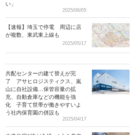
い」
2025/06/05
【速報】埼玉で停電 周辺に店
が複数、東武東上線も
2025/05/17
共配センターの建て替えが完
了 アサヒロジスティクス、嵐
山に自社設備…保管容量の拡
充、自動倉庫などの機能を強
化 子育て世帯が働きやすいよ
う社内保育園の併設も
2025/04/17