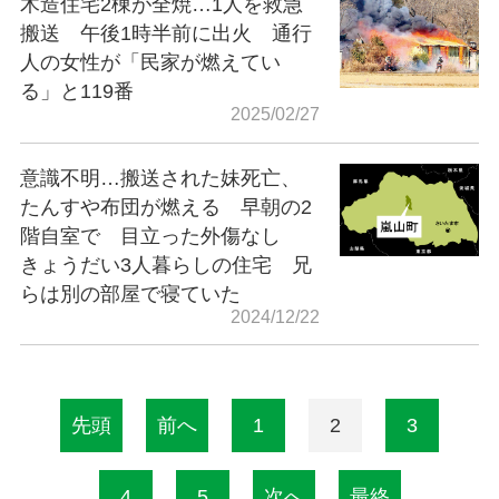
木造住宅2棟が全焼…1人を救急
搬送 午後1時半前に出火 通行
人の女性が「民家が燃えてい
る」と119番
2025/02/27
意識不明…搬送された妹死亡、
たんすや布団が燃える 早朝の2
階自室で 目立った外傷なし
きょうだい3人暮らしの住宅 兄
らは別の部屋で寝ていた
2024/12/22
先頭
前へ
1
2
3
4
5
次へ
最終