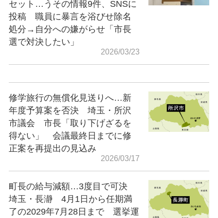
セット…うその情報9件、SNSに
投稿 職員に暴言を浴びせ除名
処分→自分への嫌がらせ「市長
選で対決したい」
2026/03/23
修学旅行の無償化見送りへ…新
年度予算案を否決 埼玉・所沢
市議会 市長「取り下げざるを
得ない」 会議最終日までに修
正案を再提出の見込み
2026/03/17
町長の給与減額…3度目で可決
埼玉・長瀞 4月1日から任期満
了の2029年7月28日まで 選挙運