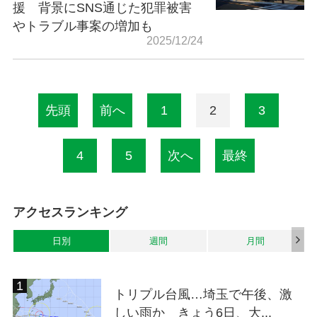
援 背景にSNS通じた犯罪被害
やトラブル事案の増加も
2025/12/24
先頭
前へ
1
2
3
4
5
次へ
最終
アクセスランキング
日別
週間
月間
トリプル台風…埼玉で午後、激
しい雨か きょう6日、大...