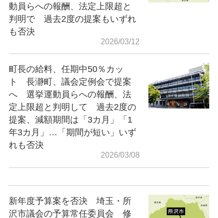
動員らへの報酬、法定上限超と
判明で 過去2度の提案もいずれ
も否決
2026/03/12
町長の給料、任期中50％カッ
ト 長瀞町、議会定例会で提案
へ 選挙運動員らへの報酬、法
定上限超と判明して 過去2度の
提案、減額期間は「3カ月」「1
年3カ月」…「期間が短い」いず
れも否決
2026/03/08
新年度予算案を否決 埼玉・所
沢市議会の予算常任委員会 修