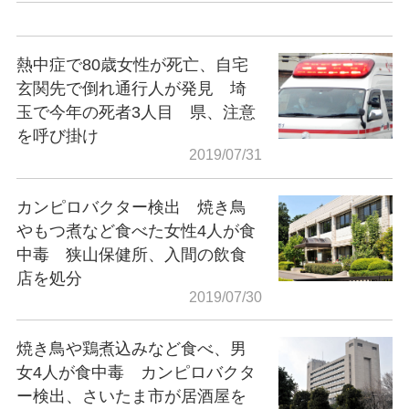
熱中症で80歳女性が死亡、自宅
玄関先で倒れ通行人が発見 埼
玉で今年の死者3人目 県、注意
を呼び掛け
2019/07/31
カンピロバクター検出 焼き鳥
やもつ煮など食べた女性4人が食
中毒 狭山保健所、入間の飲食
店を処分
2019/07/30
焼き鳥や鶏煮込みなど食べ、男
女4人が食中毒 カンピロバクタ
ー検出、さいたま市が居酒屋を