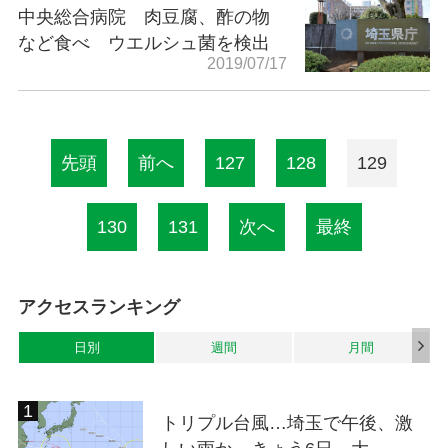
中央総合病院 肉豆腐、酢の物
など食べ ウエルシュ菌を検出
2019/07/17
先頭
前へ
127
128
129
130
131
次へ
最終
アクセスランキング
日別
週間
月間
トリプル台風…埼玉で午後、激