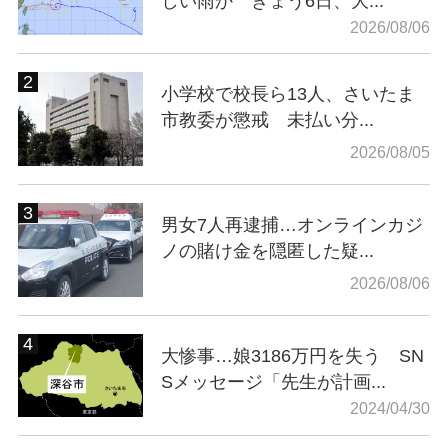
しい雨か きょう6日、大...
2026/08/06
小学校で校長ら13人、さいたま
市教委が懲戒 未払い分...
2026/08/05
男女7人再逮捕…オンラインカジ
ノの賭け金を隠匿した疑...
2026/08/06
大惨事…娘3186万円を失う SN
Sメッセージ「先生が計画...
2024/04/30