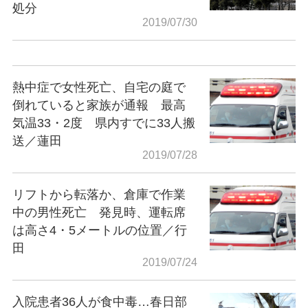
処分
2019/07/30
熱中症で女性死亡、自宅の庭で
倒れていると家族が通報 最高
気温33・2度 県内すでに33人搬
送／蓮田
2019/07/28
リフトから転落か、倉庫で作業
中の男性死亡 発見時、運転席
は高さ4・5メートルの位置／行
田
2019/07/24
入院患者36人が食中毒…春日部