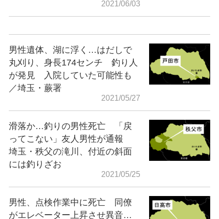
2021/06/03
男性遺体、湖に浮く…はだしで
丸刈り、身長174センチ 釣り人
が発見 入院していた可能性も
／埼玉・蕨署
2021/05/27
滑落か…釣りの男性死亡 「戻
ってこない」友人男性が通報
埼玉・秩父の滝川、付近の斜面
には釣りざお
2021/05/25
男性、点検作業中に死亡 同僚
がエレベーター上昇させ異音…