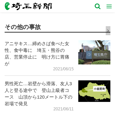
その他の事故
アニサキス…締めさば食べた女
性、食中毒に 埼玉・熊谷の
店、営業停止に 明け方に胃痛
が
2021/06/15
男性死亡…岩壁から滑落、友人3
人と登る途中で 登山上級者コ
ース 山頂から120メートル下の
岩場で発見
2021/06/11