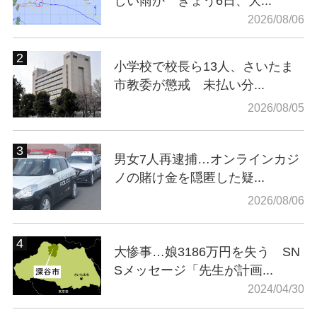
しい雨か きょう6日、大...
2026/08/06
小学校で校長ら13人、さいたま
市教委が懲戒 未払い分...
2026/08/05
男女7人再逮捕…オンラインカジ
ノの賭け金を隠匿した疑...
2026/08/06
大惨事…娘3186万円を失う SN
Sメッセージ「先生が計画...
2024/04/30