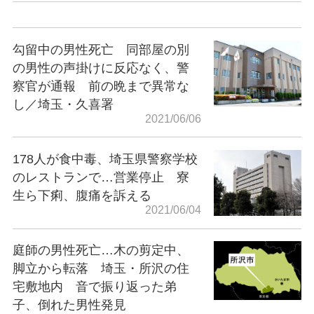
勾留中の男性死亡 同部屋の別
の男性の声掛けに反応なく、警
察官が通報 前の晩まで異常な
し／埼玉・久喜署
2021/06/06
178人が食中毒、埼玉県警察学校
のレストランで…営業停止 寮
生ら下痢、腹痛を訴える
2021/06/04
庭師の男性死亡…木の剪定中、
脚立から転落 埼玉・所沢の住
宅敷地内 音で振り返った弟
子、倒れた男性発見