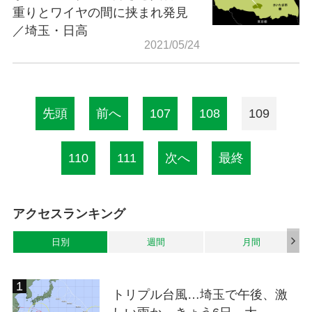
重りとワイヤの間に挟まれ発見
／埼玉・日高
2021/05/24
先頭
前へ
107
108
109
110
111
次へ
最終
アクセスランキング
日別
週間
月間
トリプル台風…埼玉で午後、激