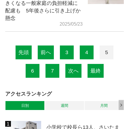
きくなる一般家庭の負担軽減に
配慮も 5年後さらに引き上げか
懸念
2025/05/23
先頭
前へ
3
4
5
6
7
次へ
最終
アクセスランキング
日別
週間
月間
小学校で校長ら13人、さいたま