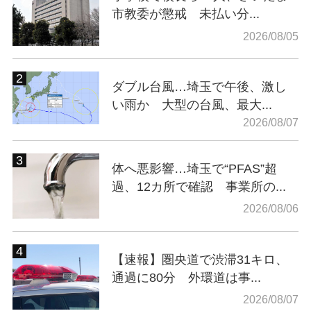
市教委が懲戒 未払い分...
2026/08/05
ダブル台風…埼玉で午後、激し
い雨か 大型の台風、最大...
2026/08/07
体へ悪影響…埼玉で“PFAS”超
過、12カ所で確認 事業所の...
2026/08/06
【速報】圏央道で渋滞31キロ、
通過に80分 外環道は事...
2026/08/07