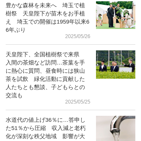
豊かな森林を未来へ 埼玉で植
樹祭 天皇陛下が苗木をお手植
え 埼玉での開催は1959年以来6
6年ぶり
2025/05/26
天皇陛下、全国植樹祭で来県
入間の茶畑など訪問…茶葉を手
に熱心に質問、昼食時には狭山
茶を試飲 緑化活動に貢献した
人たちとも懇談、子どもらとの
交流も
2025/05/25
水道代の値上げ36％に…答申し
た51％から圧縮 収入減と老朽
化が深刻な秩父地域 影響が大