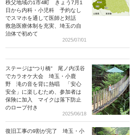
秩父地域の1市4町 きょう7月1
日から内科・小児科 予約なし
でスマホを通して医師と対話
救急医療体制を充実、埼玉の自
治体で初めて
2025/07/01
ステージは“つり橋” 尾ノ内渓谷
でカラオケ大会 埼玉・小鹿
野 滝の音を背に熱唱 「安心
安全」に楽しむため、参加者は
保険に加入 マイクは落下防止
のロープ付き
2025/06/18
復旧工事の9割が完了 埼玉・小