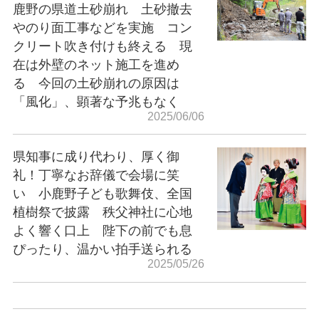
鹿野の県道土砂崩れ 土砂撤去
やのり面工事などを実施 コン
クリート吹き付けも終える 現
在は外壁のネット施工を進め
る 今回の土砂崩れの原因は
「風化」、顕著な予兆もなく
2025/06/06
県知事に成り代わり、厚く御
礼！丁寧なお辞儀で会場に笑
い 小鹿野子ども歌舞伎、全国
植樹祭で披露 秩父神社に心地
よく響く口上 陛下の前でも息
ぴったり、温かい拍手送られる
2025/05/26