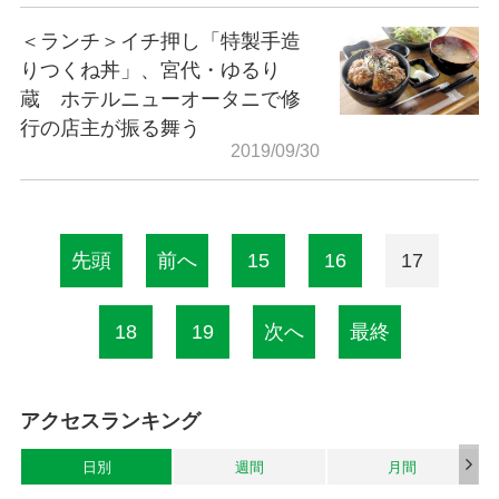
＜ランチ＞イチ押し「特製手造
りつくね丼」、宮代・ゆるり
蔵 ホテルニューオータニで修
行の店主が振る舞う
2019/09/30
先頭
前へ
15
16
17
18
19
次へ
最終
アクセスランキング
日別
週間
月間