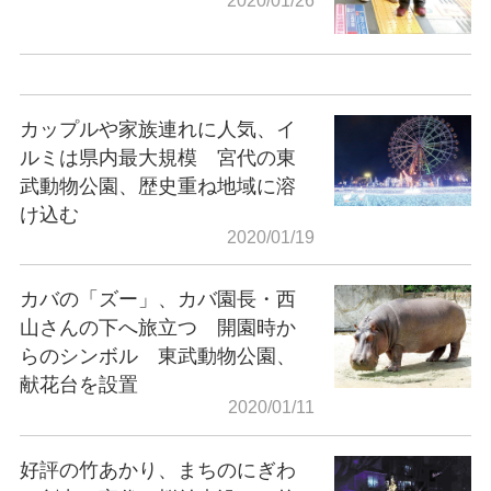
2020/01/26
カップルや家族連れに人気、イ
ルミは県内最大規模 宮代の東
武動物公園、歴史重ね地域に溶
け込む
2020/01/19
カバの「ズー」、カバ園長・西
山さんの下へ旅立つ 開園時か
らのシンボル 東武動物公園、
献花台を設置
2020/01/11
好評の竹あかり、まちのにぎわ