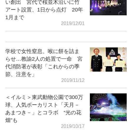
い創出 宮代で桜並木沿いに竹
アート設置、1日から点灯 20年
1月まで
2019/12/01
学校で女性窒息、喉に餅を詰ま
らせ…教諭2人の処置で一命 宮
代消防署が表彰「これからの季
節、注意を」
2019/11/12
＜イルミ＞東武動物公園で300万
球、人気ボーカリスト「天月－
あまつき－」とコラボ “光の花
畑”も
2019/10/17