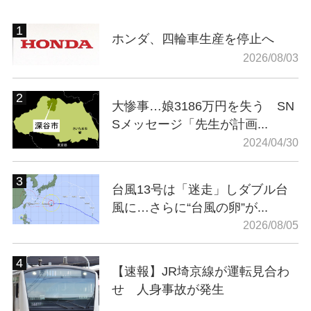
ホンダ、四輪車生産を停止へ
2026/08/03
大惨事…娘3186万円を失う SN
Sメッセージ「先生が計画...
2024/04/30
台風13号は「迷走」しダブル台
風に…さらに“台風の卵”が...
2026/08/05
【速報】JR埼京線が運転見合わ
せ 人身事故が発生