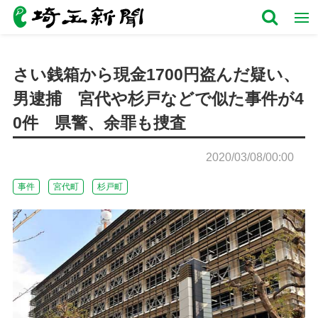
さい銭箱から現金1700円盗んだ疑い、
男逮捕 宮代や杉戸などで似た事件が4
0件 県警、余罪も捜査
2020/03/08/00:00
事件
宮代町
杉戸町