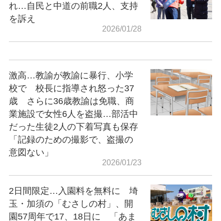
れ…自民と中道の前職2人、支持
を訴え
2026/01/28
激高…教諭が教諭に暴行、小学
校で 校長に指導され怒った37
歳 さらに36歳教諭は免職、商
業施設で女性6人を盗撮…部活中
だった生徒2人の下着写真も保存
「記録のための撮影で、盗撮の
意図ない」
2026/01/23
2日間限定…入園料を無料に 埼
玉・加須の「むさしの村」、開
園57周年で17、18日に 「あま