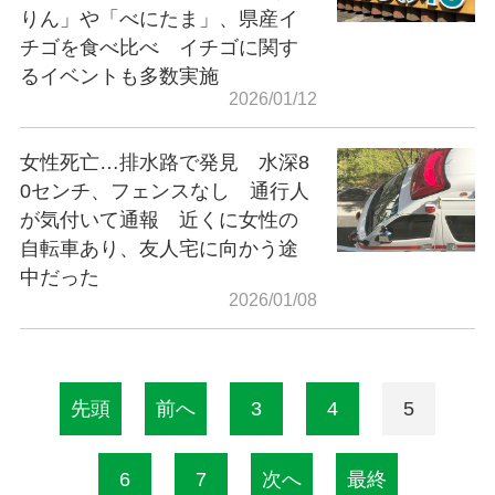
りん」や「べにたま」、県産イ
チゴを食べ比べ イチゴに関す
るイベントも多数実施
2026/01/12
女性死亡…排水路で発見 水深8
0センチ、フェンスなし 通行人
が気付いて通報 近くに女性の
自転車あり、友人宅に向かう途
中だった
2026/01/08
先頭
前へ
3
4
5
6
7
次へ
最終