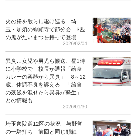
火の粉を散らし駆け巡る 埼
玉・加須の総願寺で節分会 3匹
の鬼がたいまつを持って登場
2026/02/04
異臭…女児や男児ら搬送、昼1時
に小学校で 校長が通報「給食
カレーの容器から異臭」 8～12
歳、体調不良を訴える 「給食
の残飯を混ぜたら異臭が発生」
との情報も
2026/01/30
埼玉衆院選12区の状況 与野党
の一騎打ち 前回と同じ顔触