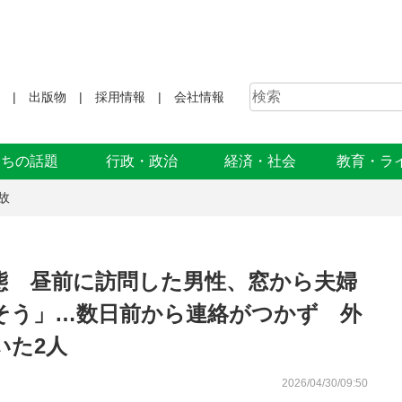
出版物
採用情報
会社情報
まちの話題
行政・政治
経済・社会
教育・ラ
故
態 昼前に訪問した男性、窓から夫婦
そう」…数日前から連絡がつかず 外
いた2人
2026/04/30/09:50