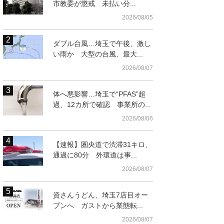
市教委が懲戒 未払い分...
2026/08/05
ダブル台風…埼玉で午後、激し
い雨か 大型の台風、最大...
2026/08/07
体へ悪影響…埼玉で“PFAS”超
過、12カ所で確認 事業所の...
2026/08/06
【速報】圏央道で渋滞31キロ、
通過に80分 外環道は事...
2026/08/07
資さんうどん、埼玉7店目オー
プンへ ガストから業態転...
2026/08/07