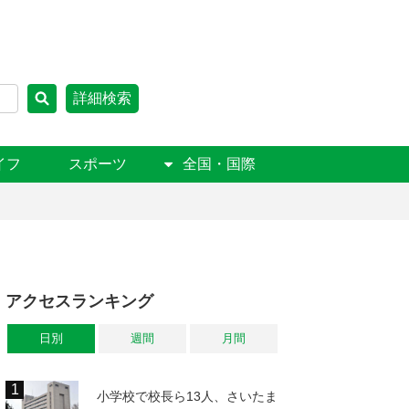
詳細検索
イフ
スポーツ
全国・国際
アクセスランキング
日別
週間
月間
小学校で校長ら13人、さいたま